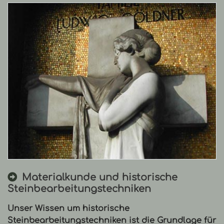
B
Fachgerechte Ergänzung von Fehlstellen und Rekon
Materialkunde und historische
Steinbearbeitungstechniken
Unser Wissen um historische
Steinbearbeitungstechniken ist die Grundlage für